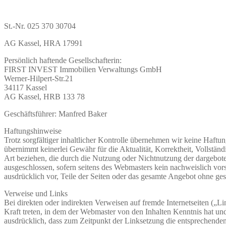
St.-Nr. 025 370 30704
AG Kassel, HRA 17991
Persönlich haftende Gesellschafterin:
FIRST INVEST Immobilien Verwaltungs GmbH
Werner-Hilpert-Str.21
34117 Kassel
AG Kassel, HRB 133 78
Geschäftsführer: Manfred Baker
Haftungshinweise
Trotz sorgfältiger inhaltlicher Kontrolle übernehmen wir keine Haftun
übernimmt keinerlei Gewähr für die Aktualität, Korrektheit, Vollständ
Art beziehen, die durch die Nutzung oder Nichtnutzung der dargebote
ausgeschlossen, sofern seitens des Webmasters kein nachweislich vors
ausdrücklich vor, Teile der Seiten oder das gesamte Angebot ohne ges
Verweise und Links
Bei direkten oder indirekten Verweisen auf fremde Internetseiten („L
Kraft treten, in dem der Webmaster von den Inhalten Kenntnis hat un
ausdrücklich, dass zum Zeitpunkt der Linksetzung die entsprechenden v