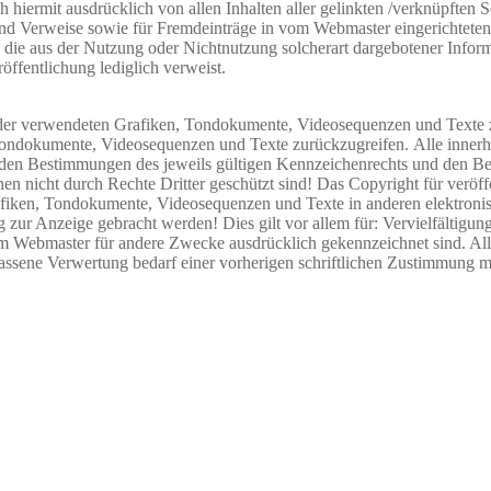
ich hiermit ausdrücklich von allen Inhalten aller gelinkten /verknüpften
s und Verweise sowie für Fremdeinträge in vom Webmaster eingerichteten
 die aus der Nutzung oder Nichtnutzung solcherart dargebotener Informat
öffentlichung lediglich verweist.
e der verwendeten Grafiken, Tondokumente, Videosequenzen und Texte z
Tondokumente, Videosequenzen und Texte zurückzugreifen. Alle innerha
en Bestimmungen des jeweils gültigen Kennzeichenrechts und den Besi
n nicht durch Rechte Dritter geschützt sind! Das Copyright für veröffen
afiken, Tondokumente, Videosequenzen und Texte in anderen elektronis
 zur Anzeige gebracht werden! Dies gilt vor allem für: Vervielfälti
Webmaster für andere Zwecke ausdrücklich gekennzeichnet sind. Alle 
assene Verwertung bedarf einer vorherigen schriftlichen Zustimmung me