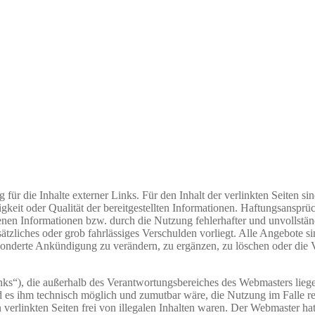
g für die Inhalte externer Links. Für den Inhalt der verlinkten Seiten s
igkeit oder Qualität der bereitgestellten Informationen. Haftungsansprü
nen Informationen bzw. durch die Nutzung fehlerhafter und unvollstän
ätzliches oder grob fahrlässiges Verschulden vorliegt. Alle Angebote s
onderte Ankündigung zu verändern, zu ergänzen, zu löschen oder die Ve
inks“), die außerhalb des Verantwortungsbereiches des Webmasters liege
d es ihm technisch möglich und zumutbar wäre, die Nutzung im Falle re
erlinkten Seiten frei von illegalen Inhalten waren. Der Webmaster hat 