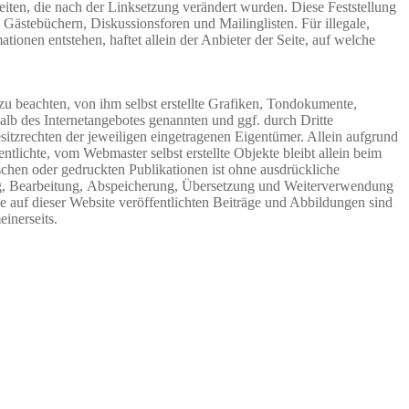
 Seiten, die nach der Linksetzung verändert wurden. Diese Feststellung
 Gästebüchern, Diskussionsforen und Mailinglisten. Für illegale,
ionen entstehen, haftet allein der Anbieter der Seite, auf welche
u beachten, von ihm selbst erstellte Grafiken, Tondokumente,
lb des Internetangebotes genannten und ggf. durch Dritte
tzrechten der jeweiligen eingetragenen Eigentümer. Allein aufgrund
tlichte, vom Webmaster selbst erstellte Objekte bleibt allein beim
chen oder gedruckten Publikationen ist ohne ausdrückliche
gung, Bearbeitung, Abspeicherung, Übersetzung und Weiterverwendung
auf dieser Website veröffentlichten Beiträge und Abbildungen sind
inerseits.