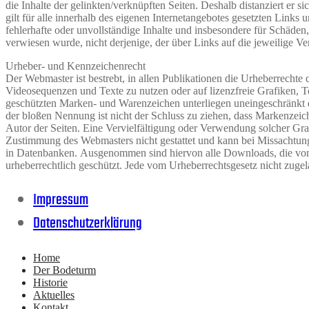
die Inhalte der gelinkten/verknüpften Seiten. Deshalb distanziert er s
gilt für alle innerhalb des eigenen Internetangebotes gesetzten Link
fehlerhafte oder unvollständige Inhalte und insbesondere für Schäden,
verwiesen wurde, nicht derjenige, der über Links auf die jeweilige Ver
Urheber- und Kennzeichenrecht
Der Webmaster ist bestrebt, in allen Publikationen die Urheberrecht
Videosequenzen und Texte zu nutzen oder auf lizenzfreie Grafiken, 
geschützten Marken- und Warenzeichen unterliegen uneingeschränkt d
der bloßen Nennung ist nicht der Schluss zu ziehen, dass Markenzeiche
Autor der Seiten. Eine Vervielfältigung oder Verwendung solcher Gr
Zustimmung des Webmasters nicht gestattet und kann bei Missachtung
in Datenbanken. Ausgenommen sind hiervon alle Downloads, die vom 
urheberrechtlich geschützt. Jede vom Urheberrechtsgesetz nicht zugel
Impressum
Datenschutzerklärung
Home
Der Bodeturm
Historie
Aktuelles
Kontakt